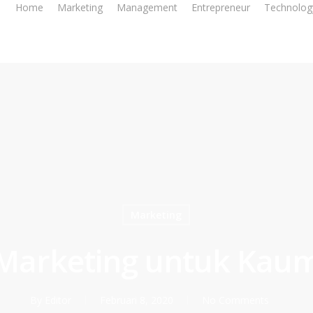
Home
Marketing
Management
Entrepreneur
Technolog
Marketing
 Marketing untuk Kaum
By
Editor
Februari 8, 2020
No Comments