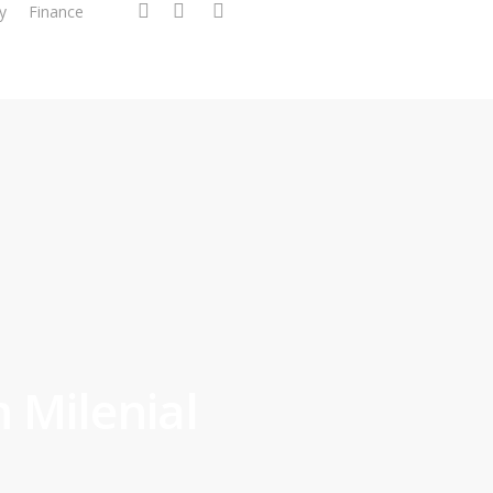
facebook
linkedin
instagram
y
Finance
 Milenial