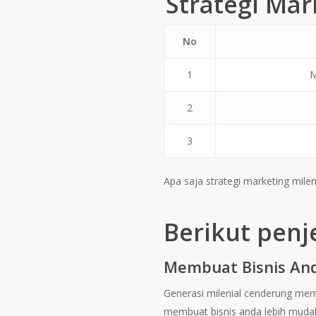
Strategi Mar
No
1
M
2
3
Apa saja strategi marketing mile
Berikut pen
Membuat Bisnis And
Generasi milenial cenderung m
membuat bisnis anda lebih mudah