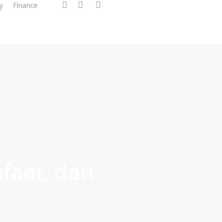
facebook
linkedin
instagram
y
Finance
faat, dan