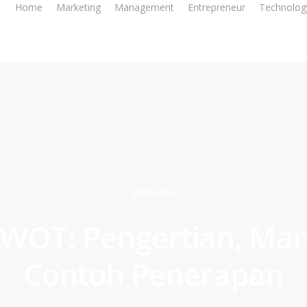
Home
Marketing
Management
Entrepreneur
Technolog
Business
 SWOT: Pengertian, Man
Contoh Penerapan