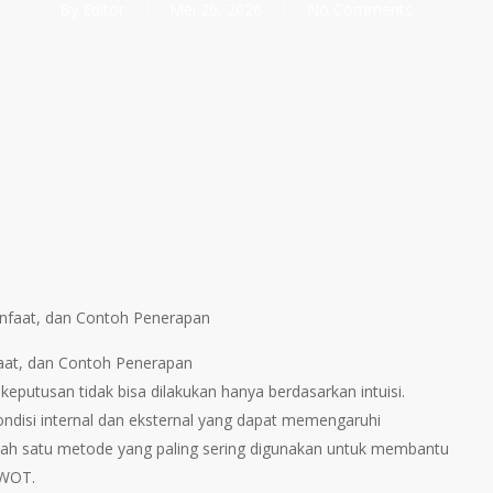
By
Editor
Mei 26, 2026
No Comments
faat, dan Contoh Penerapan
keputusan tidak bisa dilakukan hanya berdasarkan intuisi.
disi internal dan eksternal yang dapat memengaruhi
lah satu metode yang paling sering digunakan untuk membantu
SWOT.