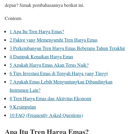
depan? Simak pembahasannya berikut ini.
Contents
1
Apa Itu Tren Harga Emas?
2
Faktor yang Memengaruhi Tren Harga Emas
3
Perkembangan Tren Harga Emas Beberapa Tahun Terakhir
4
Dampak Kenaikan Harga Emas
5
Apakah Harga Emas Akan Terus Naik?
6
Tips Investasi Emas di Tengah Harga yang Tinggi
7
Apakah Emas Lebih Menguntungkan Dibandingkan
Instrumen Lain?
8
Tren Harga Emas dan Aktivitas Ekonomi
9
Kesimpulan
10
FAQ (Frequently Asked Questions)
Apa Itu Tren Harga Emas?