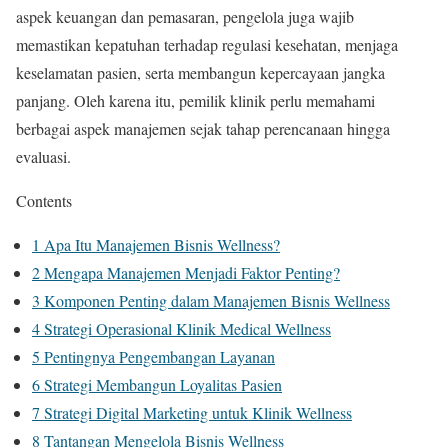
aspek keuangan dan pemasaran, pengelola juga wajib
memastikan kepatuhan terhadap regulasi kesehatan, menjaga
keselamatan pasien, serta membangun kepercayaan jangka
panjang. Oleh karena itu, pemilik klinik perlu memahami
berbagai aspek manajemen sejak tahap perencanaan hingga
evaluasi.
Contents
1
Apa Itu Manajemen Bisnis Wellness?
2
Mengapa Manajemen Menjadi Faktor Penting?
3
Komponen Penting dalam Manajemen Bisnis Wellness
4
Strategi Operasional Klinik Medical Wellness
5
Pentingnya Pengembangan Layanan
6
Strategi Membangun Loyalitas Pasien
7
Strategi Digital Marketing untuk Klinik Wellness
8
Tantangan Mengelola Bisnis Wellness