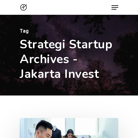
Menu
Skip
to
Close
main
Menu
Tag
content
Strategi Startup
Archives -
Jakarta Invest