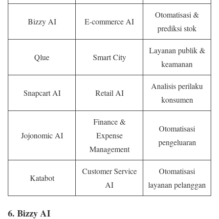
Otomatisasi &
Bizzy AI
E-commerce AI
prediksi stok
Layanan publik &
Qlue
Smart City
keamanan
Analisis perilaku
Snapcart AI
Retail AI
konsumen
Finance &
Otomatisasi
Jojonomic AI
Expense
pengeluaran
Management
Customer Service
Otomatisasi
Katabot
AI
layanan pelanggan
6. Bizzy AI