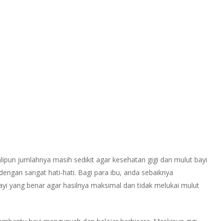
By
Editor
November 10, 2020
No Comments
alipun jumlahnya masih sedikit agar kesehatan gigi dan mulut bayi
 dengan sangat hati-hati. Bagi para ibu, anda sebaiknya
i yang benar agar hasilnya maksimal dan tidak melukai mulut