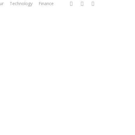
facebook
linkedin
instagram
ur
Technology
Finance
g Tepat dan