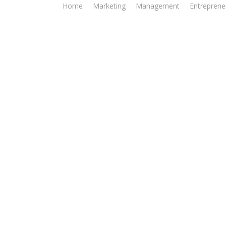
Home
Marketing
Management
Entreprene
Health
rsihkan Gigi Bayi yan
Benar