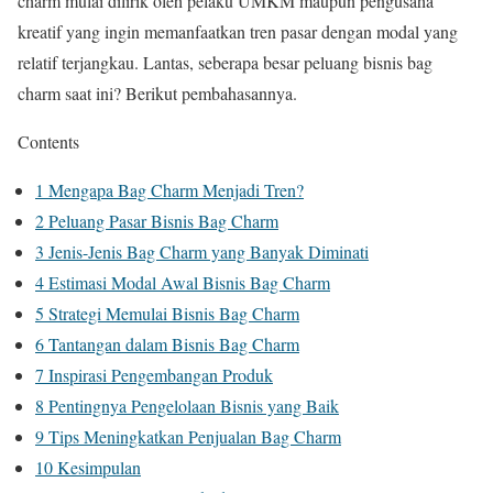
charm mulai dilirik oleh pelaku UMKM maupun pengusaha
kreatif yang ingin memanfaatkan tren pasar dengan modal yang
relatif terjangkau. Lantas, seberapa besar peluang bisnis bag
charm saat ini? Berikut pembahasannya.
Contents
1
Mengapa Bag Charm Menjadi Tren?
2
Peluang Pasar Bisnis Bag Charm
3
Jenis-Jenis Bag Charm yang Banyak Diminati
4
Estimasi Modal Awal Bisnis Bag Charm
5
Strategi Memulai Bisnis Bag Charm
6
Tantangan dalam Bisnis Bag Charm
7
Inspirasi Pengembangan Produk
8
Pentingnya Pengelolaan Bisnis yang Baik
9
Tips Meningkatkan Penjualan Bag Charm
10
Kesimpulan