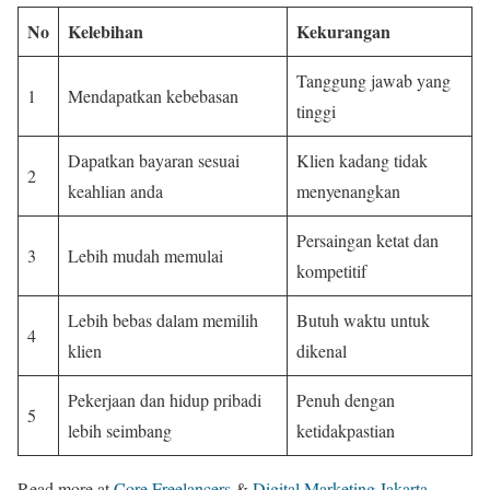
No
Kelebihan
Kekurangan
Tanggung jawab yang
1
Mendapatkan kebebasan
tinggi
Dapatkan bayaran sesuai
Klien kadang tidak
2
keahlian anda
menyenangkan
Persaingan ketat dan
3
Lebih mudah memulai
kompetitif
Lebih bebas dalam memilih
Butuh waktu untuk
4
klien
dikenal
Pekerjaan dan hidup pribadi
Penuh dengan
5
lebih seimbang
ketidakpastian
Read more at
Core Freelancers
&
Digital Marketing Jakarta
.