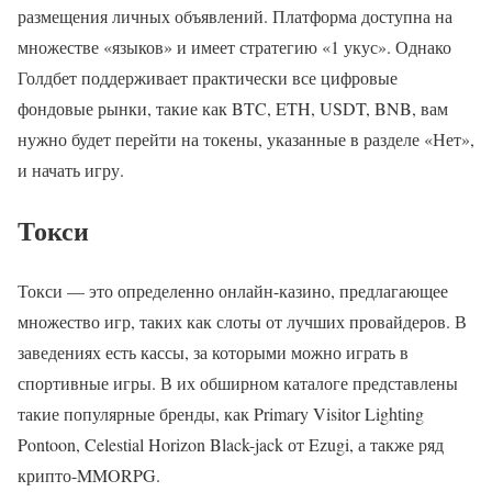
размещения личных объявлений. Платформа доступна на
множестве «языков» и имеет стратегию «1 укус». Однако
Голдбет поддерживает практически все цифровые
фондовые рынки, такие как BTC, ETH, USDT, BNB, вам
нужно будет перейти на токены, указанные в разделе «Нет»,
и начать игру.
Токси
Токси — это определенно онлайн-казино, предлагающее
множество игр, таких как слоты от лучших провайдеров. В
заведениях есть кассы, за которыми можно играть в
спортивные игры. В их обширном каталоге представлены
такие популярные бренды, как Primary Visitor Lighting
Pontoon, Celestial Horizon Black-jack от Ezugi, а также ряд
крипто-MMORPG.