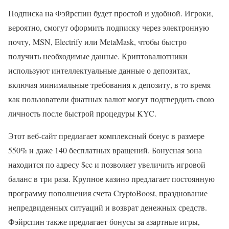
Подписка на Фэйрспин будет простой и удобной. Игроки,
вероятно, смогут оформить подписку через электронную
почту, MSN, Electrify или MetaMask, чтобы быстро
получить необходимые данные. Криптовалютники
используют интеллектуальные данные о депозитах,
включая минимальные требования к депозиту, в то время
как пользователи фиатных валют могут подтвердить свою
личность после быстрой процедуры KYC.
Этот веб-сайт предлагает комплексный бонус в размере
550% и даже 140 бесплатных вращений. Бонусная зона
находится по адресу $cc и позволяет увеличить игровой
баланс в три раза. Крупное казино предлагает постоянную
программу пополнения счета CryptoBoost, празднование
непредвиденных ситуаций и возврат денежных средств.
Фэйрспин также предлагает бонусы за азартные игры,