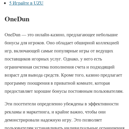
5
Играйте в UZU
OneDun
OneDun — это онлайн-казино, предлагающее небольшие
бонусы для игроков. Оно обладает обширной коллекцией
игр, включающей самые популярные игры от ведущих
поставщиков игорных услуг. Однако, у него есть
ограниченная система пополнения счета и подходящий
возраст для вывода средств. Кроме того, казино предлагает
программу поощрения в приватной комнате, которая
предоставляет хорошие бонусы постоянным пользователям.
Эти посетители определенно убеждены в эффективности
рекламы и маркетинга, и крайне важно, чтобы они
демонстрировали надежную игру. Это позволяет
пользователям устанавливать индивидуальные ограничения