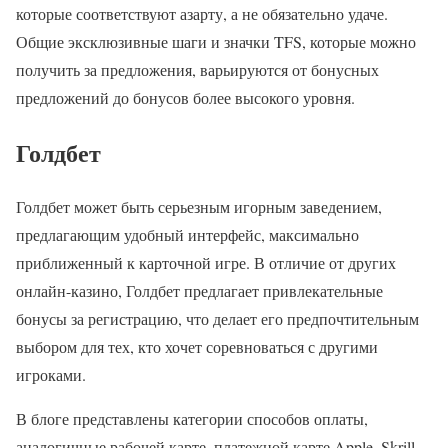
которые соответствуют азарту, а не обязательно удаче.
Общие эксклюзивные шаги и значки TFS, которые можно
получить за предложения, варьируются от бонусных
предложений до бонусов более высокого уровня.
Голдбет
Голдбет может быть серьезным игорным заведением,
предлагающим удобный интерфейс, максимально
приближенный к карточной игре. В отличие от других
онлайн-казино, Голдбет предлагает привлекательные
бонусы за регистрацию, что делает его предпочтительным
выбором для тех, кто хочет соревноваться с другими
игроками.
В блоге представлены категории способов оплаты,
аналогичные рабочей карте, платежной карте Apple, Skrill,