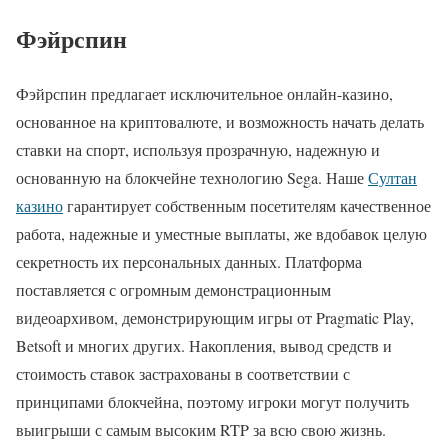
Фэйрспин
Фэйрспин предлагает исключительное онлайн-казино,
основанное на криптовалюте, и возможность начать делать
ставки на спорт, используя прозрачную, надежную и
основанную на блокчейне технологию Sega. Наше
Султан
казино
гарантирует собственным посетителям качественное
работа, надежные и уместные выплаты, же вдобавок целую
секретность их персональных данных. Платформа
поставляется с огромным демонстрационным
видеоархивом, демонстрирующим игры от Pragmatic Play,
Betsoft и многих других. Накопления, вывод средств и
стоимость ставок застрахованы в соответствии с
принципами блокчейна, поэтому игроки могут получить
выигрыши с самым высоким RTP за всю свою жизнь.