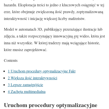
hazardu. Eksploracja treści to jedno z kluczowych osiągnięć w tej
erze, które obejmuje zwiększoną ilość prawdy, zoptymalizowaną
interaktywność i inicjację większej liczby małżeństw.
Model w automatach 3D, publikujący przerażające ilustracje lub
zdjęcia, a także rozpoczynający innowacyjną grę wideo, która jest
inna niż wszystkie. W której traderzy mają wciągające historie,
które musisz zaprojektować.
Contents
1
Uruchom procedury optymalizacyjne Fakt
2
Większa ilość interaktywności
3
Lepsze zamążpójście
4
Zachęta multimedialna
Uruchom procedury optymalizacyjne