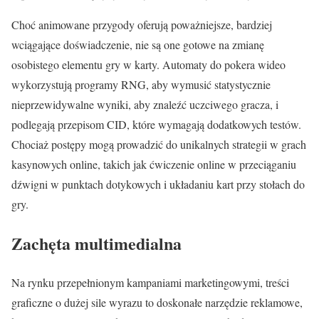
Choć animowane przygody oferują poważniejsze, bardziej
wciągające doświadczenie, nie są one gotowe na zmianę
osobistego elementu gry w karty. Automaty do pokera wideo
wykorzystują programy RNG, aby wymusić statystycznie
nieprzewidywalne wyniki, aby znaleźć uczciwego gracza, i
podlegają przepisom CID, które wymagają dodatkowych testów.
Chociaż postępy mogą prowadzić do unikalnych strategii w grach
kasynowych online, takich jak ćwiczenie online w przeciąganiu
dźwigni w punktach dotykowych i układaniu kart przy stołach do
gry.
Zachęta multimedialna
Na rynku przepełnionym kampaniami marketingowymi, treści
graficzne o dużej sile wyrazu to doskonałe narzędzie reklamowe,