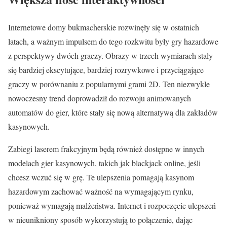
Internetowe domy bukmacherskie rozwinęły się w ostatnich
latach, a ważnym impulsem do tego rozkwitu były gry hazardowe
z perspektywy dwóch graczy. Obrazy w trzech wymiarach stały
się bardziej ekscytujące, bardziej rozrywkowe i przyciągające
graczy w porównaniu z popularnymi grami 2D. Ten niezwykle
nowoczesny trend doprowadził do rozwoju animowanych
automatów do gier, które stały się nową alternatywą dla zakładów
kasynowych.
Zabiegi laserem frakcyjnym będą również dostępne w innych
modelach gier kasynowych, takich jak blackjack online, jeśli
chcesz wczuć się w grę. Te ulepszenia pomagają kasynom
hazardowym zachować ważność na wymagającym rynku,
ponieważ wymagają małżeństwa. Internet i rozpoczęcie ulepszeń
w nieunikniony sposób wykorzystują to połączenie, dając