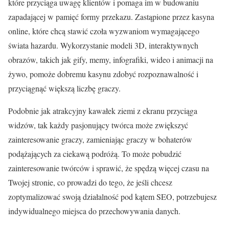
które przyciąga uwagę klientów i pomaga im w budowaniu
zapadającej w pamięć formy przekazu. Zastąpione przez kasyna
online, które chcą stawić czoła wyzwaniom wymagającego
świata hazardu. Wykorzystanie modeli 3D, interaktywnych
obrazów, takich jak gify, memy, infografiki, wideo i animacji na
żywo, pomoże dobremu kasynu zdobyć rozpoznawalność i
przyciągnąć większą liczbę graczy.
Podobnie jak atrakcyjny kawałek ziemi z ekranu przyciąga
widzów, tak każdy pasjonujący twórca może zwiększyć
zainteresowanie graczy, zamieniając graczy w bohaterów
podążających za ciekawą podróżą. To może pobudzić
zainteresowanie twórców i sprawić, że spędzą więcej czasu na
Twojej stronie, co prowadzi do tego, że jeśli chcesz
zoptymalizować swoją działalność pod kątem SEO, potrzebujesz
indywidualnego miejsca do przechowywania danych.