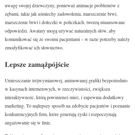
uwagę swojej dziewczyny, ponieważ animacje problemów z
zębami, takie jak uśmiechy zadowolenia, marszczenie brwi,
marszczenie brwi i dołeczki w policzkach, tworzą niuansowane
odpowiedzi. Awatary mogą używać naturalnych słów, aby
komunikować się ze swoimi pacjentami – w razie potrzeby należy
zmodyfikować ich słownictwo.
Lepsze zamążpójście
Umieszczanie trójwymiarowej, animowanej grafiki bezpośrednio
w kasynach internetowych, w rzeczywistości, zwiększa
interaktywność, którą powinieneś mieć, i zapewnia dodatkowy
marketing. To najlepszy sposób na zdobycie pacjentów i poznanie
konkurencyjnych firm, które generują zyski i rozpoczynają
angażowanie się w linie.