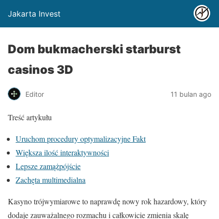
Jakarta Invest
Dom bukmacherski starburst
casinos 3D
Editor
11 bulan ago
Treść artykułu
Uruchom procedury optymalizacyjne Fakt
Większa ilość interaktywności
Lepsze zamążpójście
Zachęta multimedialna
Kasyno trójwymiarowe to naprawdę nowy rok hazardowy, który
dodaje zauważalnego rozmachu i całkowicie zmienia skalę