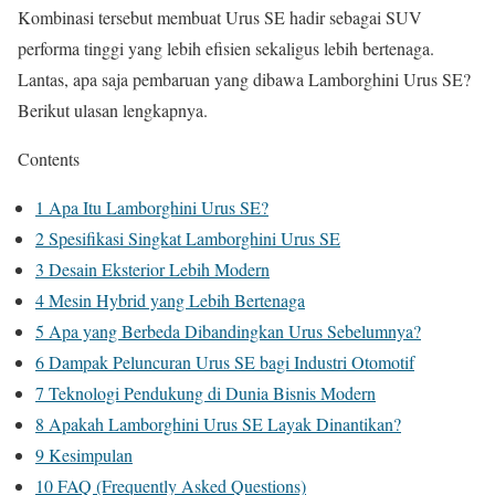
Kombinasi tersebut membuat Urus SE hadir sebagai SUV
performa tinggi yang lebih efisien sekaligus lebih bertenaga.
Lantas, apa saja pembaruan yang dibawa Lamborghini Urus SE?
Berikut ulasan lengkapnya.
Contents
1
Apa Itu Lamborghini Urus SE?
2
Spesifikasi Singkat Lamborghini Urus SE
3
Desain Eksterior Lebih Modern
4
Mesin Hybrid yang Lebih Bertenaga
5
Apa yang Berbeda Dibandingkan Urus Sebelumnya?
6
Dampak Peluncuran Urus SE bagi Industri Otomotif
7
Teknologi Pendukung di Dunia Bisnis Modern
8
Apakah Lamborghini Urus SE Layak Dinantikan?
9
Kesimpulan
10
FAQ (Frequently Asked Questions)