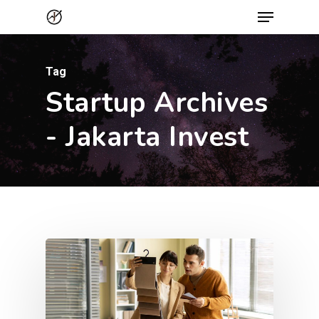
Menu
Skip
to
Close
main
Menu
Tag
content
Startup Archives
- Jakarta Invest