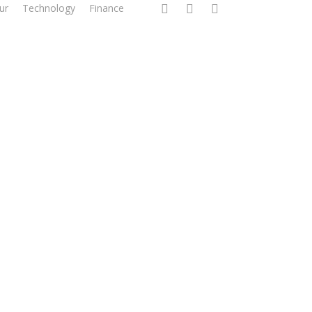
facebook
linkedin
instagram
ur
Technology
Finance
nvest