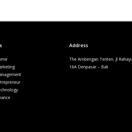
s
Address
ome
The Ambengan Tenten, Jl Rahay
rketing
16A Denpasar – Bali
anagement
trepreneur
echnology
nance