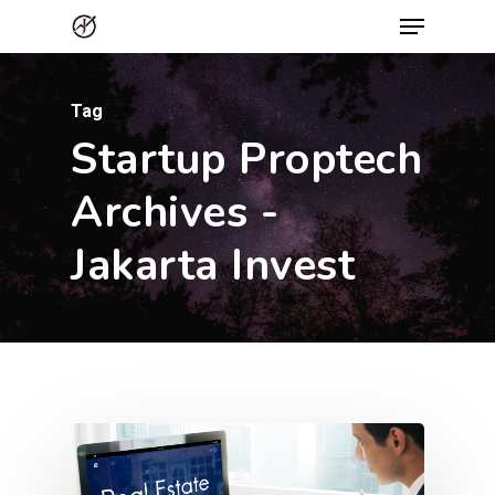
Menu
Skip
to
Close
main
Menu
Tag
content
Startup Proptech
Archives -
Jakarta Invest