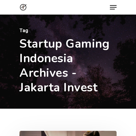
Menu
Skip
to
Close
main
Menu
Tag
content
Startup Gaming
Indonesia
Archives -
Jakarta Invest