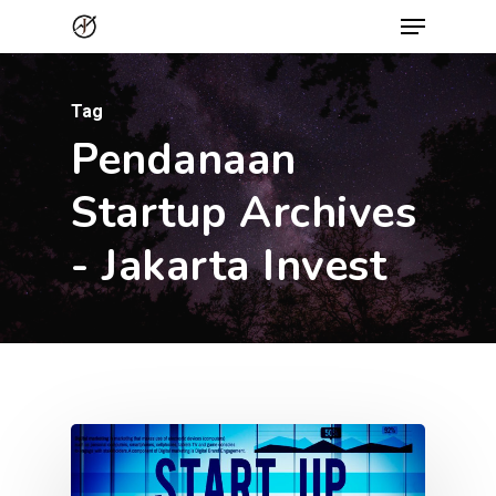
Menu
Skip
to
Close
main
Menu
Tag
content
Pendanaan
Startup Archives
- Jakarta Invest