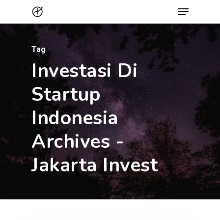
Menu
Skip
to
Close
main
Menu
Tag
content
Investasi Di
Startup
Indonesia
Archives -
Jakarta Invest