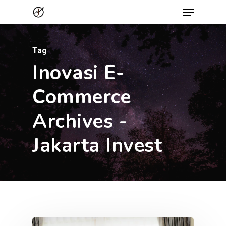
Menu
Skip
to
Close
main
Menu
Tag
content
Inovasi E-
Commerce
Archives -
Jakarta Invest