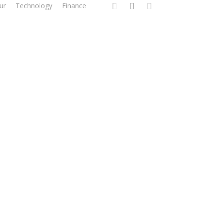
facebook
linkedin
instagram
ur
Technology
Finance
st