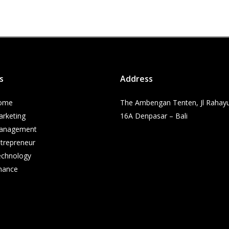
s
Address
ome
The Ambengan Tenten, Jl Rahay
rketing
16A Denpasar – Bali
anagement
trepreneur
echnology
nance