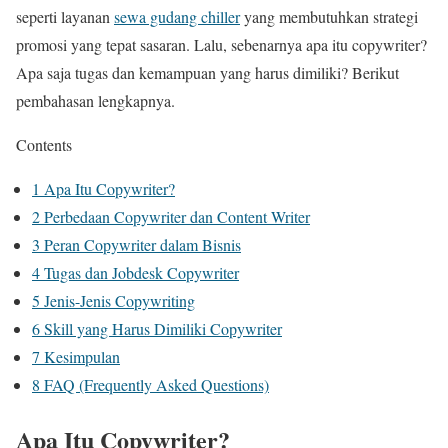
seperti layanan
sewa gudang chiller
yang membutuhkan strategi
promosi yang tepat sasaran. Lalu, sebenarnya apa itu copywriter?
Apa saja tugas dan kemampuan yang harus dimiliki? Berikut
pembahasan lengkapnya.
Contents
1
Apa Itu Copywriter?
2
Perbedaan Copywriter dan Content Writer
3
Peran Copywriter dalam Bisnis
4
Tugas dan Jobdesk Copywriter
5
Jenis-Jenis Copywriting
6
Skill yang Harus Dimiliki Copywriter
7
Kesimpulan
8
FAQ (Frequently Asked Questions)
Apa Itu Copywriter?