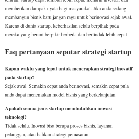
memberikan dampak nyata bagi masyarakat. Jika anda sedang
membangun bisnis baru jangan ragu untuk berinovasi sejak awal.
Karena di dunia startup, keberhasilan selalu berpihak pada
mereka yang berani berpikir berbeda dan bertindak lebih cepat
Faq pertanyaan seputar strategi startup
Kapan waktu yang tepat untuk menerapkan strategi inovatif
pada startup?
Sejak awal. Semakin cepat anda berinovasi, semakin cepat pula
anda dapat menemukan model bisnis yang berkelanjutan
Apakah semua jenis startup membutuhkan inovasi
teknologi?
Tidak selalu. Inovasi bisa berupa proses bisnis, layanan
pelanggan, atau bahkan strategi pemasaran