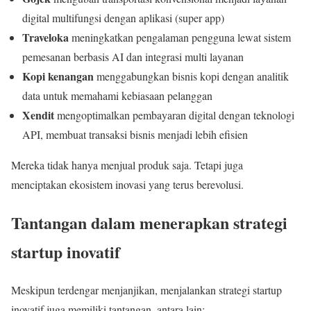
digital multifungsi dengan aplikasi (super app)
Traveloka
meningkatkan pengalaman pengguna lewat sistem
pemesanan berbasis AI dan integrasi multi layanan
Kopi kenangan
menggabungkan bisnis kopi dengan analitik
data untuk memahami kebiasaan pelanggan
Xendit
mengoptimalkan pembayaran digital dengan teknologi
API, membuat transaksi bisnis menjadi lebih efisien
Mereka tidak hanya menjual produk saja. Tetapi juga
menciptakan ekosistem inovasi yang terus berevolusi.
Tantangan dalam menerapkan strategi
startup inovatif
Meskipun terdengar menjanjikan, menjalankan strategi startup
inovatif juga memiliki tantangan, antara lain: