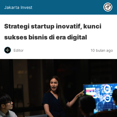
Jakarta Invest
Strategi startup inovatif, kunci
sukses bisnis di era digital
Editor
10 bulan ago