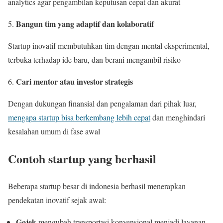
analytics agar pengambilan keputusan cepat dan akurat
Bangun tim yang adaptif dan kolaboratif
Startup inovatif membutuhkan tim dengan mental eksperimental,
terbuka terhadap ide baru, dan berani mengambil risiko
Cari mentor atau investor strategis
Dengan dukungan finansial dan pengalaman dari pihak luar,
mengapa startup bisa berkembang lebih cepat
dan menghindari
kesalahan umum di fase awal
Contoh startup yang berhasil
Beberapa startup besar di indonesia berhasil menerapkan
pendekatan inovatif sejak awal:
Gojek
mengubah transportasi konvensional menjadi layanan