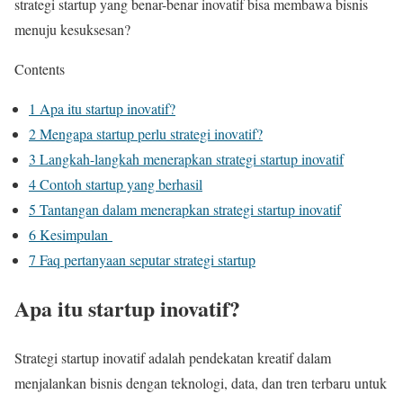
strategi startup yang benar-benar inovatif bisa membawa bisnis
menuju kesuksesan?
Contents
1
Apa itu startup inovatif?
2
Mengapa startup perlu strategi inovatif?
3
Langkah-langkah menerapkan strategi startup inovatif
4
Contoh startup yang berhasil
5
Tantangan dalam menerapkan strategi startup inovatif
6
Kesimpulan
7
Faq pertanyaan seputar strategi startup
Apa itu startup inovatif?
Strategi startup inovatif adalah pendekatan kreatif dalam
menjalankan bisnis dengan teknologi, data, dan tren terbaru untuk