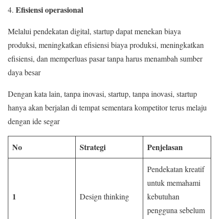
Efisiensi operasional
Melalui pendekatan digital, startup dapat menekan biaya
produksi, meningkatkan efisiensi biaya produksi, meningkatkan
efisiensi, dan memperluas pasar tanpa harus menambah sumber
daya besar
Dengan kata lain, tanpa inovasi, startup, tanpa inovasi, startup
hanya akan berjalan di tempat sementara kompetitor terus melaju
dengan ide segar
No
Strategi
Penjelasan
Pendekatan kreatif
untuk memahami
1
Design thinking
kebutuhan
pengguna sebelum