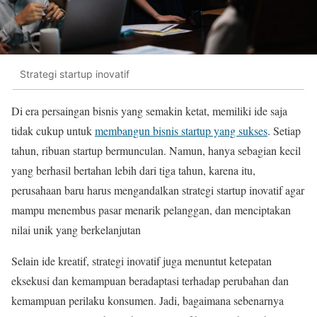
Strategi startup inovatif
Di era persaingan bisnis yang semakin ketat, memiliki ide saja
tidak cukup untuk
membangun bisnis startup yang sukses
. Setiap
tahun, ribuan startup bermunculan. Namun, hanya sebagian kecil
yang berhasil bertahan lebih dari tiga tahun, karena itu,
perusahaan baru harus mengandalkan strategi startup inovatif agar
mampu menembus pasar menarik pelanggan, dan menciptakan
nilai unik yang berkelanjutan
Selain ide kreatif, strategi inovatif juga menuntut ketepatan
eksekusi dan kemampuan beradaptasi terhadap perubahan dan
kemampuan perilaku konsumen. Jadi, bagaimana sebenarnya