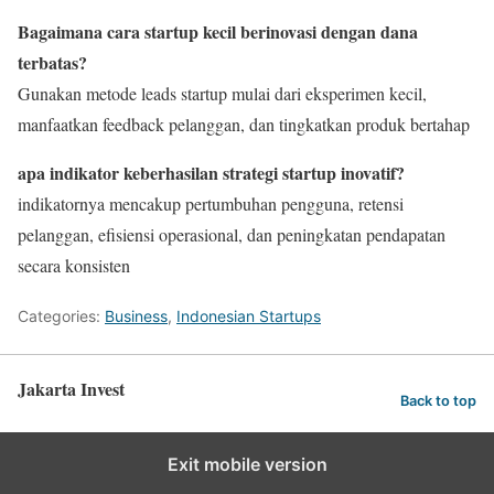
Bagaimana cara startup kecil berinovasi dengan dana
terbatas?
Gunakan metode leads startup mulai dari eksperimen kecil,
manfaatkan feedback pelanggan, dan tingkatkan produk bertahap
apa indikator keberhasilan strategi startup inovatif?
indikatornya mencakup pertumbuhan pengguna, retensi
pelanggan, efisiensi operasional, dan peningkatan pendapatan
secara konsisten
Categories:
Business
,
Indonesian Startups
Jakarta Invest
Back to top
Exit mobile version