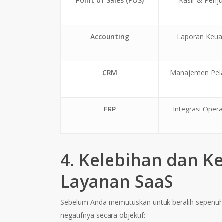
Point of Sales (POS)
Kasir & Penj
Accounting
Laporan Keu
CRM
Manajemen Pel
ERP
Integrasi Opera
4. Kelebihan dan 
Layanan SaaS
Sebelum Anda memutuskan untuk beralih sepenuhny
negatifnya secara objektif: