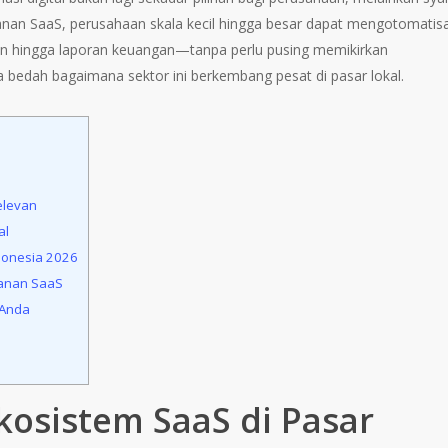
an SaaS, perusahaan skala kecil hingga besar dapat mengotomatisa
an hingga laporan keuangan—tanpa perlu pusing memikirkan
ta bedah bagaimana sektor ini berkembang pesat di pasar lokal.
elevan
al
donesia 2026
anan SaaS
 Anda
osistem SaaS di Pasar