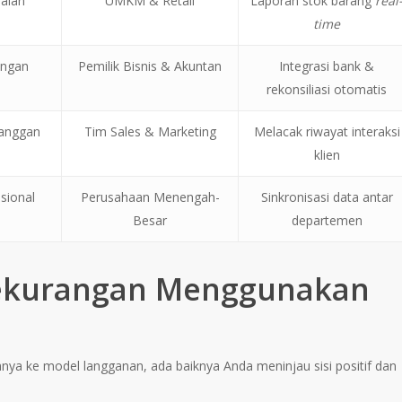
ualan
UMKM & Retail
Laporan stok barang
real
time
angan
Pemilik Bisnis & Akuntan
Integrasi bank &
rekonsiliasi otomatis
anggan
Tim Sales & Marketing
Melacak riwayat interaksi
klien
sional
Perusahaan Menengah-
Sinkronisasi data antar
Besar
departemen
Kekurangan Menggunakan
a ke model langganan, ada baiknya Anda meninjau sisi positif dan