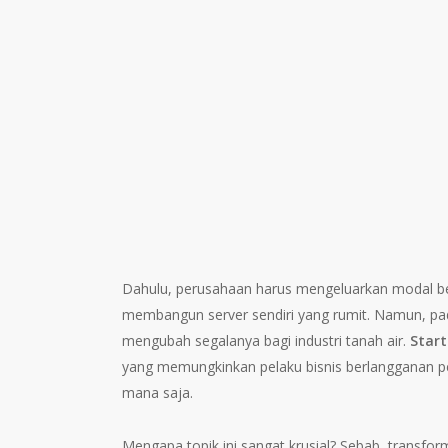
Dahulu, perusahaan harus mengeluarkan modal be
membangun server sendiri yang rumit. Namun, pad
mengubah segalanya bagi industri tanah air.
Start
yang memungkinkan pelaku bisnis berlangganan per
mana saja.
Mengapa topik ini sangat krusial? Sebab, transform