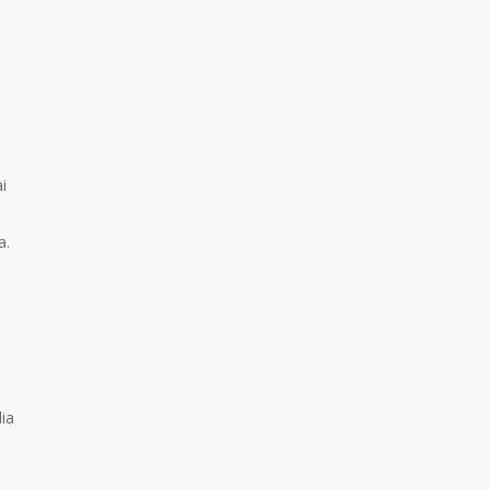
i
a.
ia