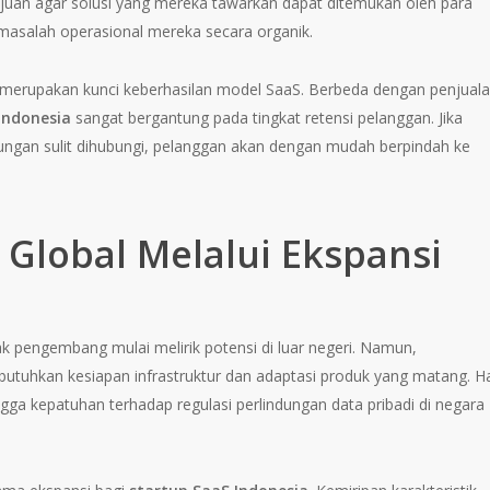
ujuan agar solusi yang mereka tawarkan dapat ditemukan oleh para
 masalah operasional mereka secara organik.
merupakan kunci keberhasilan model SaaS. Berbeda dengan penjual
Indonesia
sangat bergantung pada tingkat retensi pelanggan. Jika
ngan sulit dihubungi, pelanggan akan dengan mudah berpindah ke
Global Melalui Ekspansi
k pengembang mulai melirik potensi di luar negeri. Namun,
tuhkan kesiapan infrastruktur dan adaptasi produk yang matang. H
ga kepatuhan terhadap regulasi perlindungan data pribadi di negara