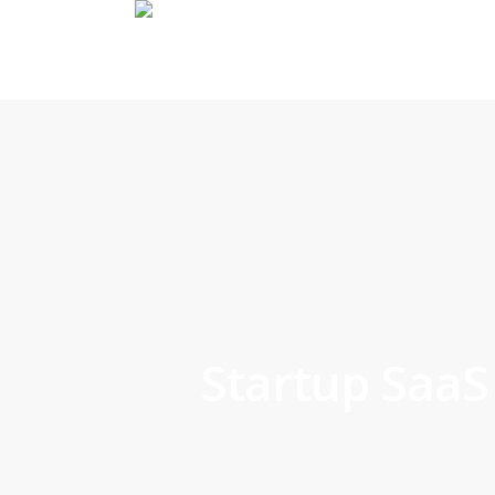
Skip
to
main
content
Startup SaaS 