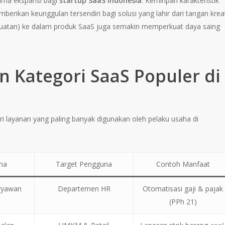
tama ekspansi bagi
startup SaaS Indonesia
. Kemiripan karakteristik
berikan keunggulan tersendiri bagi solusi yang lahir dari tangan kreat
 Buatan) ke dalam produk SaaS juga semakin memperkuat daya saing
n Kategori SaaS Populer di
layanan yang paling banyak digunakan oleh pelaku usaha di
ma
Target Pengguna
Contoh Manfaat
ryawan
Departemen HR
Otomatisasi gaji & pajak
(PPh 21)