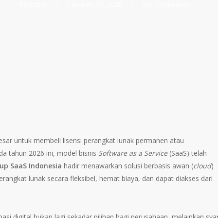
By
Editor
Februari 10, 2026
No Comments
sar untuk membeli lisensi perangkat lunak permanen atau
a tahun 2026 ini, model bisnis
Software as a Service
(SaaS) telah
up SaaS Indonesia
hadir menawarkan solusi berbasis awan (
cloud
)
angkat lunak secara fleksibel, hemat biaya, dan dapat diakses dari
asi digital bukan lagi sekadar pilihan bagi perusahaan, melainkan sya