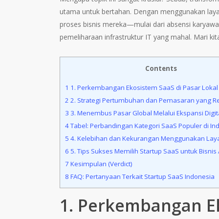
utama untuk bertahan. Dengan menggunakan layan
proses bisnis mereka—mulai dari absensi karyaw
pemeliharaan infrastruktur IT yang mahal. Mari ki
Contents
1
1. Perkembangan Ekosistem SaaS di Pasar Lokal
2
2. Strategi Pertumbuhan dan Pemasaran yang R
3
3. Menembus Pasar Global Melalui Ekspansi Digit
4
Tabel: Perbandingan Kategori SaaS Populer di In
5
4. Kelebihan dan Kekurangan Menggunakan Lay
6
5. Tips Sukses Memilih Startup SaaS untuk Bisnis
7
Kesimpulan (Verdict)
8
FAQ: Pertanyaan Terkait Startup SaaS Indonesia
1. Perkembangan Ek