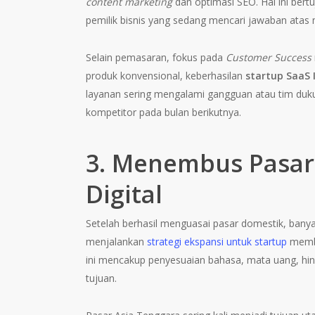
content marketing
dan optimasi SEO. Hal ini bert
pemilik bisnis yang sedang mencari jawaban atas
Selain pemasaran, fokus pada
Customer Success
produk konvensional, keberhasilan
startup SaaS 
layanan sering mengalami gangguan atau tim duku
kompetitor pada bulan berikutnya.
3. Menembus Pasar 
Digital
Setelah berhasil menguasai pasar domestik, banya
menjalankan
strategi ekspansi untuk startup
membu
ini mencakup penyesuaian bahasa, mata uang, hing
tujuan.