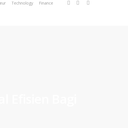
facebook
linkedin
instagram
eur
Technology
Finance
l Efisien Bagi