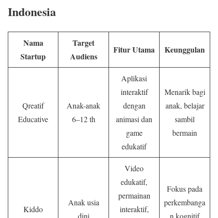
Indonesia
Nama
Target
Fitur Utama
Keunggulan
Startup
Audiens
Aplikasi
interaktif
Menarik bagi
Qreatif
Anak-anak
dengan
anak, belajar
Educative
6–12 th
animasi dan
sambil
game
bermain
edukatif
Video
edukatif,
Fokus pada
permainan
Anak usia
perkembanga
Kiddo
interaktif,
dini
n kognitif