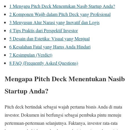
1
Mengapa Pitch Deck Menentukan Nasib Startup Anda?
2
Komponen Wajib dalam Pitch Deck yang Profesional
3
Menyusun Alur Narasi yang Inovatif dan Logis
4
Tips Praktis dari Perspektif Investor
5
Desain dan Estetika: Visual yang Menjual
6
Kesalahan Fatal yang Harus Anda Hindari
7
Kesimpulan (Verdict)
8
FAQ (Frequently Asked Questions)
Mengapa Pitch Deck Menentukan Nasib
Startup Anda?
Pitch deck bertindak sebagai wajah pertama bisnis Anda di mata
investor. Dokumen ini berfungsi sebagai pembuka pintu menuju
pertemuan-pertemuan selanjutnya. Faktanya, investor rata-rata