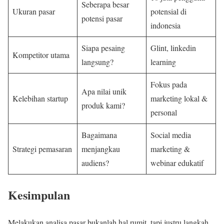
Seberapa besar
Ukuran pasar
potensial di
potensi pasar
indonesia
Siapa pesaing
Glint, linkedin
Kompetitor utama
langsung?
learning
Fokus pada
Apa nilai unik
Kelebihan startup
marketing lokal &
produk kami?
personal
Bagaimana
Social media
Strategi pemasaran
menjangkau
marketing &
audiens?
webinar edukatif
Kesimpulan
Melakukan analisa pasar bukanlah hal rumit, tapi justru langkah