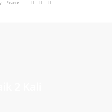
facebook
linkedin
instagram
y
Finance
ik 2 Kali