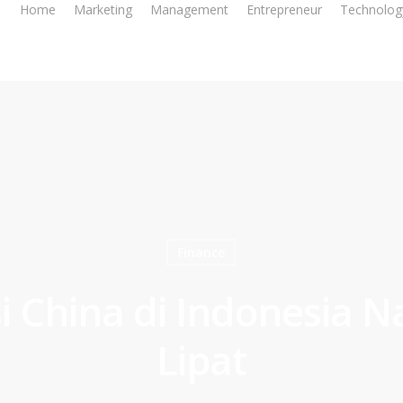
Home
Marketing
Management
Entrepreneur
Technolog
Finance
i China di Indonesia Na
Lipat