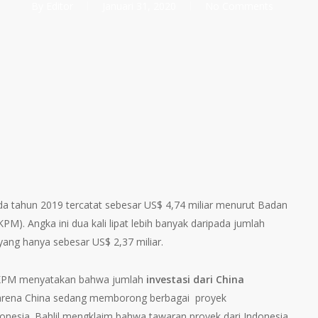
By
Editor
Januari 31, 2020
No Comments
da tahun 2019 tercatat sebesar US$ 4,74 miliar menurut Badan
). Angka ini dua kali lipat lebih banyak daripada jumlah
yang hanya sebesar US$ 2,37 miliar.
 BKPM menyatakan bahwa jumlah
investasi dari China
 karena China sedang memborong berbagai proyek
donesia. Bahlil mengklaim bahwa tawaran proyek dari Indonesia