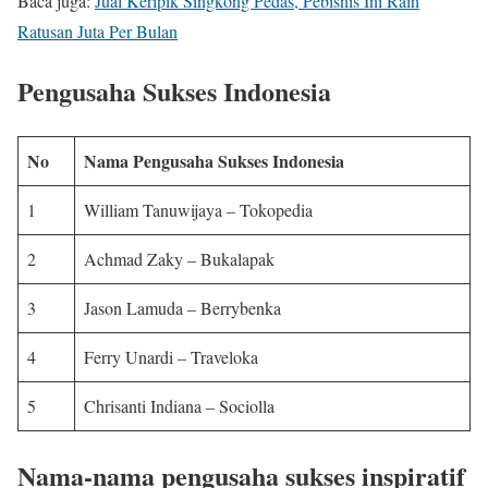
Baca juga:
Jual Keripik Singkong Pedas, Pebisnis Ini Raih
Ratusan Juta Per Bulan
Pengusaha Sukses Indonesia
No
Nama Pengusaha Sukses Indonesia
1
William Tanuwijaya – Tokopedia
2
Achmad Zaky – Bukalapak
3
Jason Lamuda – Berrybenka
4
Ferry Unardi – Traveloka
5
Chrisanti Indiana – Sociolla
Nama-nama pengusaha sukses inspiratif