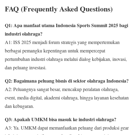
FAQ (Frequently Asked Questions)
Q1: Apa manfaat utama Indonesia Sports Summit 2025 bagi
industri olahraga?
A1: ISS 2025 menjadi forum strategis yang mempertemukan
berbagai pemangku kepentingan untuk mempercepat
pertumbuhan industri olahraga melalui dialog kebijakan, inovasi,
dan peluang investasi.
Q2: Bagaimana peluang bisnis di sektor olahraga Indonesia?
A2: Peluangnya sangat besar, mencakup peralatan olahraga,
event, media digital, akademi olahraga, hingga layanan kesehatan
dan kebugaran.
Q3: Apakah UMKM bisa masuk ke industri olahraga?
A3: Ya. UMKM dapat memanfaatkan peluang dari produksi gear