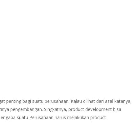
By
Editor
Agustus 24, 2023
No Comments
 penting bagi suatu perusahaan. Kalau dilihat dari asal katanya,
artinya pengembangan. Singkatnya, product development bisa
mengapa suatu Perusahaan harus melakukan product