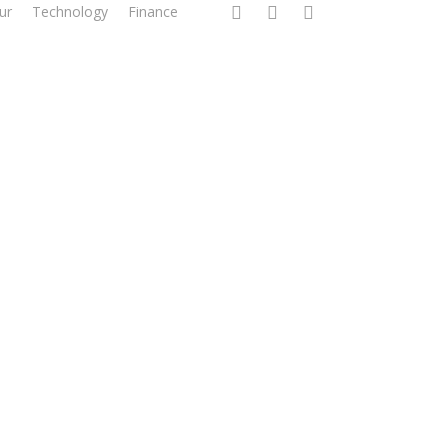
facebook
linkedin
instagram
ur
Technology
Finance
nali Manfaat
ya