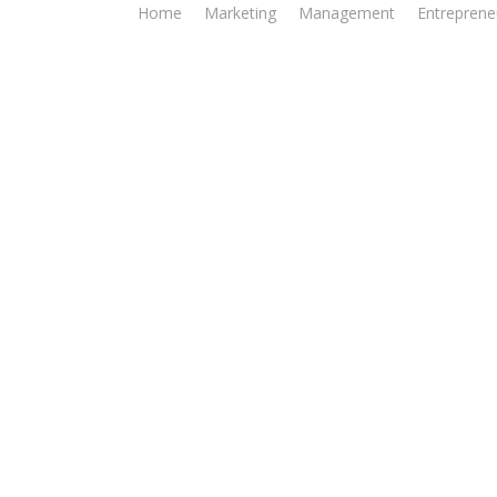
Home
Marketing
Management
Entreprene
Business
duct Development? Ke
an Langkah-Langkahn