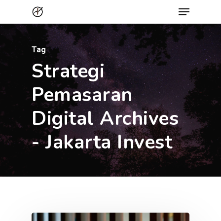
Menu
Skip
to
Close
main
Menu
Tag
content
Strategi
Pemasaran
Digital Archives
- Jakarta Invest