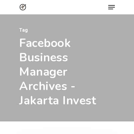
Menu
Skip
to
Close
main
Menu
Tag
content
Facebook
Business
Manager
Archives -
Jakarta Invest