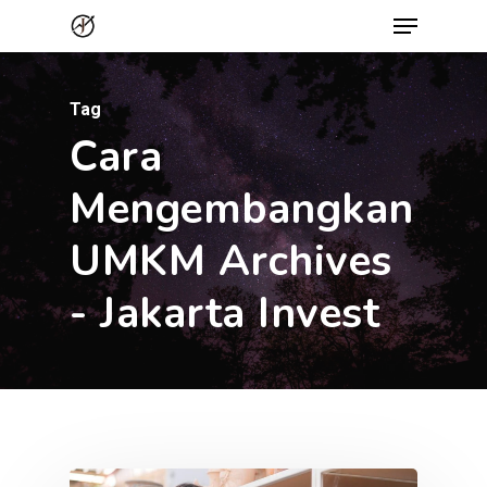
Menu
Skip
to
Close
main
Menu
Tag
content
Cara
Mengembangkan
UMKM Archives
- Jakarta Invest