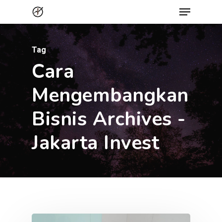
Menu
Skip
to
Close
main
Menu
Tag
content
Cara
Mengembangkan
Bisnis Archives -
Jakarta Invest