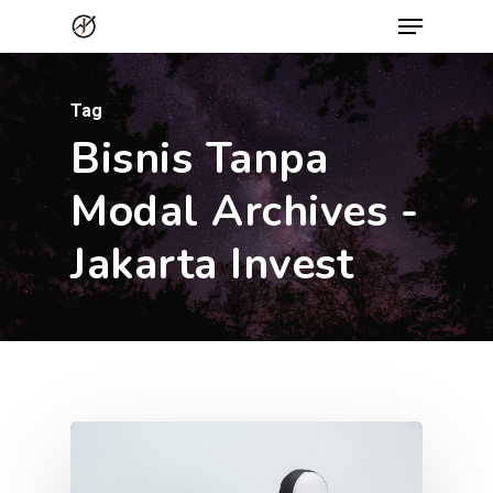
Menu
Skip
to
Close
main
Menu
Tag
content
Bisnis Tanpa
Modal Archives -
Jakarta Invest