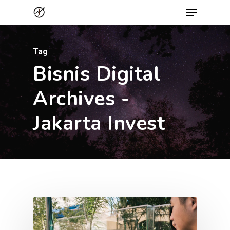
Menu
Skip
to
Close
main
Menu
Tag
content
Bisnis Digital
Archives -
Jakarta Invest