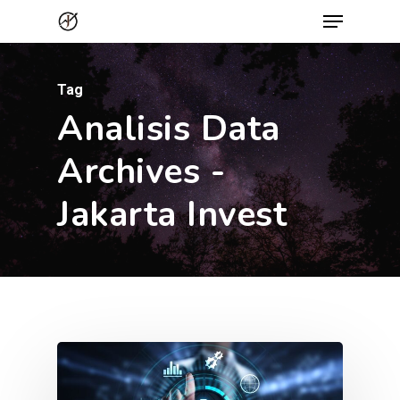
Menu
Skip
to
Close
main
Menu
Tag
content
Analisis Data
Archives -
Jakarta Invest