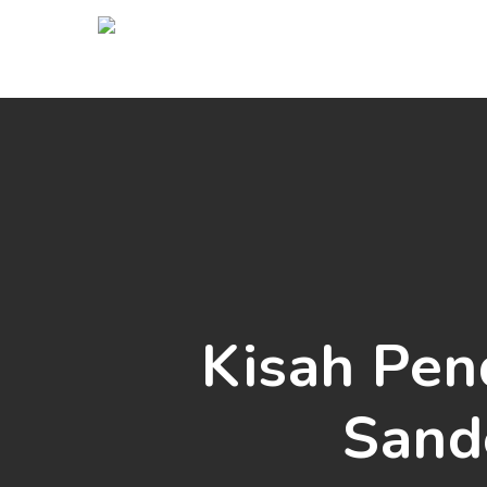
Skip
to
main
content
Kisah Pen
Sand