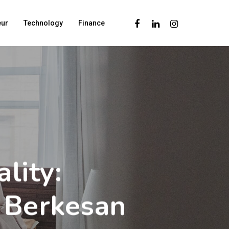
Facebook
Linkedin
Instagram
eur
Technology
Finance
lity:
 Berkesan