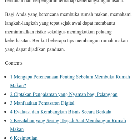
berkaitan dan berpengaruh terhadap keberlangsungan usaha.
Bagi Anda yang berencana membuka rumah makan, memahami
langkah-langkah yang tepat sejak awal dapat membantu
meminimalkan risiko sekaligus meningkatkan peluang
keberhasilan. Berikut beberapa tips membangun rumah makan
yang dapat dijadikan panduan.
Contents
1
Mengapa Perencanaan Penting Sebelum Membuka Rumah
Makan?
2
Ciptakan Pengalaman yang Nyaman bagi Pelanggan
3
Manfaatkan Pemasaran Digital
4
Evaluasi dan Kembangkan Bisnis Secara Berkala
5
Kesalahan yang Sering Terjadi Saat Membangun Rumah
Makan
6
Kesimpulan