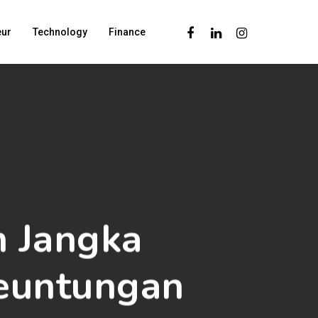
Facebook
Linkedin
Instagram
eur
Technology
Finance
n Jangka
euntungan