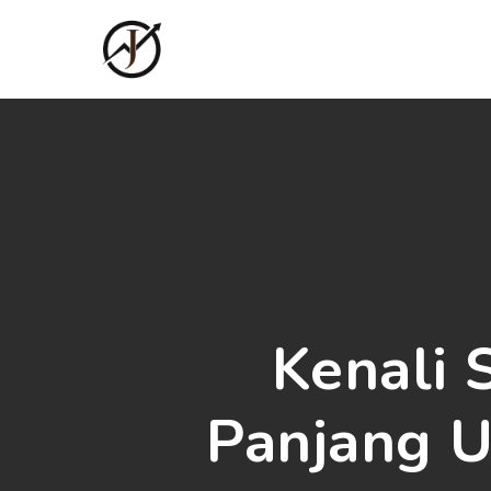
Skip
to
main
content
Kenali 
Panjang 