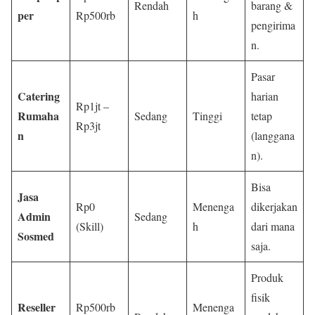
Rendah
barang &
per
Rp500rb
h
pengirima
n.
Pasar
Catering
harian
Rp1jt –
Rumaha
Sedang
Tinggi
tetap
Rp3jt
n
(langgana
n).
Bisa
Jasa
Rp0
Menenga
dikerjakan
Admin
Sedang
(Skill)
h
dari mana
Sosmed
saja.
Produk
fisik
Reseller
Rp500rb
Menenga