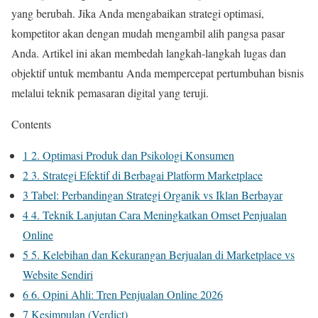
yang berubah. Jika Anda mengabaikan strategi optimasi,
kompetitor akan dengan mudah mengambil alih pangsa pasar
Anda. Artikel ini akan membedah langkah-langkah lugas dan
objektif untuk membantu Anda mempercepat pertumbuhan bisnis
melalui teknik pemasaran digital yang teruji.
Contents
1
2. Optimasi Produk dan Psikologi Konsumen
2
3. Strategi Efektif di Berbagai Platform Marketplace
3
Tabel: Perbandingan Strategi Organik vs Iklan Berbayar
4
4. Teknik Lanjutan Cara Meningkatkan Omset Penjualan
Online
5
5. Kelebihan dan Kekurangan Berjualan di Marketplace vs
Website Sendiri
6
6. Opini Ahli: Tren Penjualan Online 2026
7
Kesimpulan (Verdict)