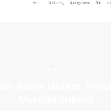
Home
Marketing
Management
Entrepren
Business
ai Bisnis Online: Pand
Menuju Sukses