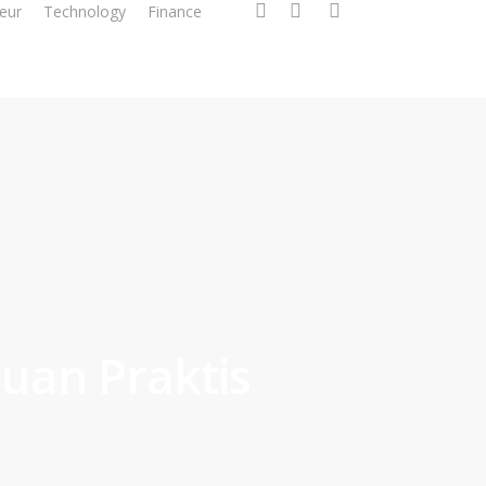
facebook
linkedin
instagram
eur
Technology
Finance
uan Praktis