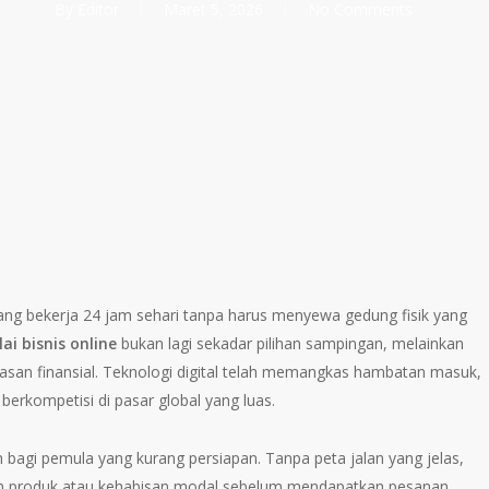
By
Editor
Maret 5, 2026
No Comments
ng bekerja 24 jam sehari tanpa harus menyewa gedung fisik yang
i bisnis online
bukan lagi sekadar pilihan sampingan, melainkan
asan finansial. Teknologi digital telah memangkas hambatan masuk,
berkompetisi di pasar global yang luas.
 bagi pemula yang kurang persiapan. Tanpa peta jalan yang jelas,
ih produk atau kehabisan modal sebelum mendapatkan pesanan