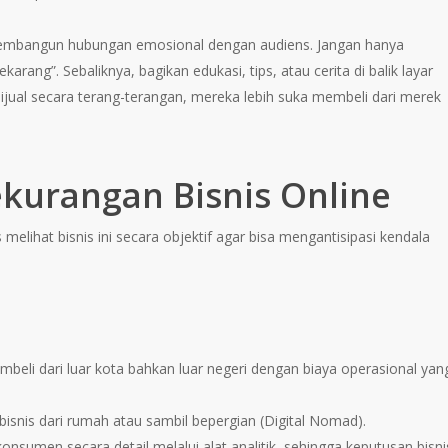
mbangun hubungan emosional dengan audiens. Jangan hanya
rang”. Sebaliknya, bagikan edukasi, tips, atau cerita di balik layar
 dijual secara terang-terangan, mereka lebih suka membeli dari merek
ekurangan Bisnis Online
elihat bisnis ini secara objektif agar bisa mengantisipasi kendala
eli dari luar kota bahkan luar negeri dengan biaya operasional yan
isnis dari rumah atau sambil bepergian (Digital Nomad).
nsumen secara detail melalui alat analitik, sehingga keputusan bisni