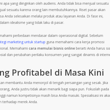
 apa yang diinginkan oleh audiens. Anda tidak bisa menjual sesuatu
ual sesuatu karena orang lain membutuhkannya. Riset pasar akan
 Anda selesaikan melalui produk atau layanan Anda. Di fase ini,
dalam idealisme yang tidak laku di pasar.
mahami perbedaan mendasar dalam operasional digital. Sebelum
ategi marketing untuk startup
guna memahami cara kerja promosi
nsional. Memahami
cara memulai bisnis online
berarti Anda harus si
ial dan perubahan perilaku konsumen yang sangat dinamis di interne
ng Profitabel di Masa Kini
an membantu Anda menonjol di tengah persaingan yang sesak. Jika
ang, Anda justru tidak akan menarik bagi siapa pun. Fokuslah pada
nggi namun kompetisinya masih bisa Anda masuki. Spesialisasi ini ak
n terhadap merek Anda.