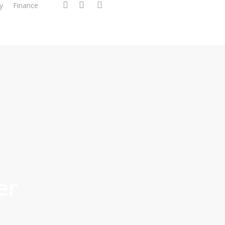
facebook
linkedin
instagram
y
Finance
er