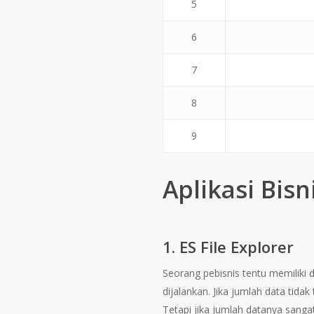
5
6
7
8
9
Aplikasi Bis
1. ES File Explorer
Seorang pebisnis tentu memiliki
dijalankan. Jika jumlah data tida
Tetapi jika jumlah datanya san