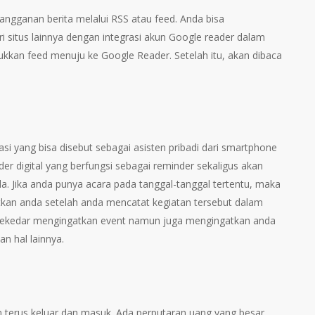
angganan berita melalui RSS atau feed. Anda bisa
situs lainnya dengan integrasi akun Google reader dalam
sukkan feed menuju ke Google Reader. Setelah itu, akan dibaca
asi yang bisa disebut sebagai asisten pribadi dari smartphone
r digital yang berfungsi sebagai reminder sekaligus akan
a. Jika anda punya acara pada tanggal-tanggal tertentu, maka
an anda setelah anda mencatat kegiatan tersebut dalam
 sekedar mengingatkan event namun juga mengingatkan anda
n hal lainnya.
n terus keluar dan masuk. Ada perputaran uang yang besar