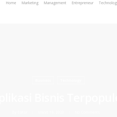
Home
Marketing
Management
Entrepreneur
Technolog
Business
Technology
plikasi Bisnis Terpopul
By
Editor
Maret 19, 2020
No Comments