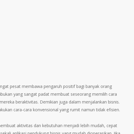
ngat pesat membawa pengaruh positif bagi banyak orang
esibukan yang sangat padat membuat seseorang memilih cara
ereka beraktivitas. Demikian juga dalam menjalankan bisnis.
akukan cara-cara konvensional yang rumit namun tidak efisien.
 membuat aktivitas dan kebutuhan menjadi lebih mudah, cepat
k sekali aplikasi pendukung bisnis yang mudah dioperasikan. Jika